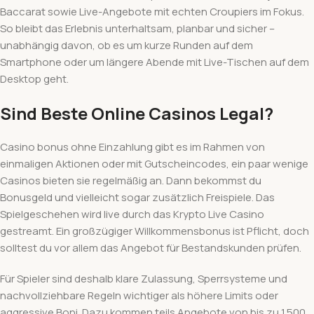
Baccarat sowie Live-Angebote mit echten Croupiers im Fokus.
So bleibt das Erlebnis unterhaltsam, planbar und sicher –
unabhängig davon, ob es um kurze Runden auf dem
Smartphone oder um längere Abende mit Live-Tischen auf dem
Desktop geht.
Sind Beste Online Casinos Legal?
Casino bonus ohne Einzahlung gibt es im Rahmen von
einmaligen Aktionen oder mit Gutscheincodes, ein paar wenige
Casinos bieten sie regelmäßig an. Dann bekommst du
Bonusgeld und vielleicht sogar zusätzlich Freispiele. Das
Spielgeschehen wird live durch das Krypto Live Casino
gestreamt. Ein großzügiger Willkommensbonus ist Pflicht, doch
solltest du vor allem das Angebot für Bestandskunden prüfen.
Für Spieler sind deshalb klare Zulassung, Sperrsysteme und
nachvollziehbare Regeln wichtiger als höhere Limits oder
aggressive Boni. Dazu kommen teils Angebote von bis zu 1.500