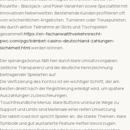
Roulette-, Blackjack- und Poker-Varianten sowie Spezialtitel mit
innovativen Nebenwetten. Bestehende Kunden profitieren oft
von wöchentlichen Angeboten, Turnieren oder Treuepunkten,
die durch aktive Teilnahme an Slots und Tischspielen
gesammelt
https://xn--fachanwaltfrverkehrsrecht-
pwc.com/pgs/bdmbet-casino-deutschland-zahlungen-
sicherheit.html
werden können.
Der spinanga bonus fällt hier durch klare Umsatzvorgaben,
zeitliche Transparenz und die deutliche Kennzeichnung
beitragender Spielarten auf.
Die Verifizierung des Kontos ist ein wichtiger Schritt, der am
besten direkt nach der Registrierung erledigt wird, um spätere
Auszahlungen zu beschleunigen.
Touchfreundliche Menüs, klare Buttons und kurze Wege zu
Support und Limits sind Merkmale einer reifen Umsetzung.
Der rabbit road slot spricht Spieler an, die starke Themen, klare
Symbolik und gut austarierte Feature-Ketten bevorzugen.