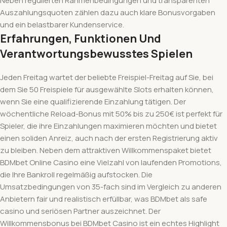
Neben regulierten Rahmenbedingungen und transparenten
Auszahlungsquoten zählen dazu auch klare Bonusvorgaben
und ein belastbarer Kundenservice.
Erfahrungen, Funktionen Und
Verantwortungsbewusstes Spielen
Jeden Freitag wartet der beliebte Freispiel-Freitag auf Sie, bei
dem Sie 50 Freispiele für ausgewählte Slots erhalten können,
wenn Sie eine qualifizierende Einzahlung tätigen. Der
wöchentliche Reload-Bonus mit 50% bis zu 250€ ist perfekt für
Spieler, die ihre Einzahlungen maximieren möchten und bietet
einen soliden Anreiz, auch nach der ersten Registrierung aktiv
zu bleiben. Neben dem attraktiven Willkommenspaket bietet
BDMbet Online Casino eine Vielzahl von laufenden Promotions,
die Ihre Bankroll regelmäßig aufstocken. Die
Umsatzbedingungen von 35-fach sind im Vergleich zu anderen
Anbietern fair und realistisch erfüllbar, was BDMbet als safe
casino und seriösen Partner auszeichnet. Der
Willkommensbonus bei BDMbet Casino ist ein echtes Highlight