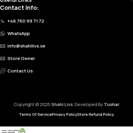
Contact Info:
+46 760 99 71 72
WhatsApp
info@shahilivs.se
Store Owner
Contact Us
Copyright © 2025
Shahi Livs
. Developed By
Tushar
Terms Of Service
Privacy Policy
Store Refund Policy
0