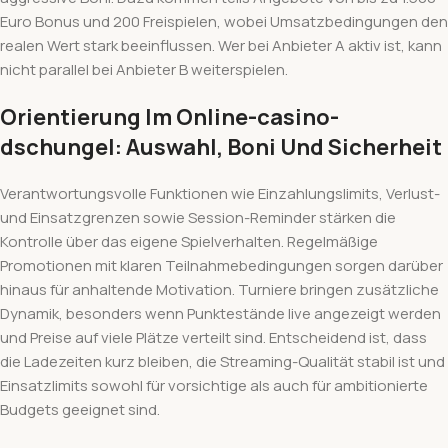
Euro Bonus und 200 Freispielen, wobei Umsatzbedingungen den
realen Wert stark beeinflussen. Wer bei Anbieter A aktiv ist, kann
nicht parallel bei Anbieter B weiterspielen.
Orientierung Im Online-casino-
dschungel: Auswahl, Boni Und Sicherheit
Verantwortungsvolle Funktionen wie Einzahlungslimits, Verlust-
und Einsatzgrenzen sowie Session-Reminder stärken die
Kontrolle über das eigene Spielverhalten. Regelmäßige
Promotionen mit klaren Teilnahmebedingungen sorgen darüber
hinaus für anhaltende Motivation. Turniere bringen zusätzliche
Dynamik, besonders wenn Punktestände live angezeigt werden
und Preise auf viele Plätze verteilt sind. Entscheidend ist, dass
die Ladezeiten kurz bleiben, die Streaming-Qualität stabil ist und
Einsatzlimits sowohl für vorsichtige als auch für ambitionierte
Budgets geeignet sind.