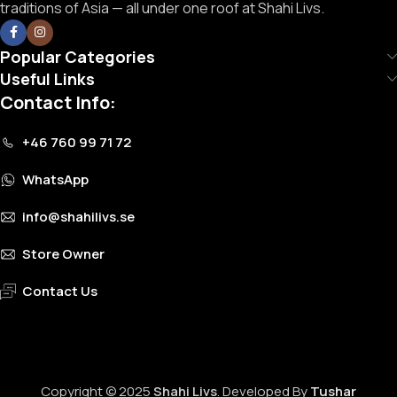
traditions of Asia — all under one roof at Shahi Livs.
Popular Categories
Useful Links
Contact Info:
+46 760 99 71 72
WhatsApp
info@shahilivs.se
Store Owner
Contact Us
Copyright © 2025
Shahi Livs
. Developed By
Tushar