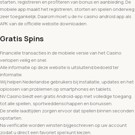
starten, registreren en profiteren van bonus en aanbieding. De
mobiele app maakt het registreren, storten en spelen onderweg
zeer toegankelijk. Daarom moet u de nv casino android app als
APK van de officiële website downloaden .
Gratis Spins
Financiële transacties in de mobiele versie van het Casino
verlopen veilig en snel.
Alle informatie op deze website is uitsluitend bedoeld ter
informatie.
Wij helpen Nederlandse gebruikers bij installatie, updates en het
oplossen van problemen op smartphones en tablets.
NV Casino biedt een gratis Android-app met volledige toegang
tot alle spellen, sportweddenschappen en bonussen.
De snelle laadtijden zorgen ervoor dat spellen binnen seconden
opstarten.
Na verificatie worden winsten bijgeschreven op uw account
zodat u direct een favoriet spel kunt kiezen.