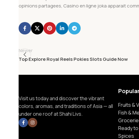
opinions partagees, Casino en ligne joka apparait comm
Newer
Top Explore Royal Reels Pokies Slots Guide Now
Popula
Visit us today and discover the vibrant
Fruits &
colors, aromas, and traditions of Asia — all
Fish & M
under one roof at Shahi Livs.
Grocerie
Ready to
Spices