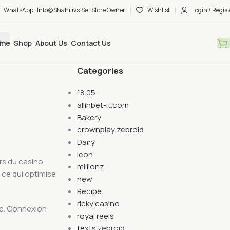
WhatsApp
Info@shahilivs.se
Store Owner
Wishlist
Login / Regist
me
Shop
About Us
Contact Us
Categories
18.05
allinbet-it.com
Bakery
crownplay zebroid
Dairy
leon
s du casino.
millionz
 ce qui optimise
new
Recipe
ricky casino
ve. Connexion
royal reels
texts zebroid