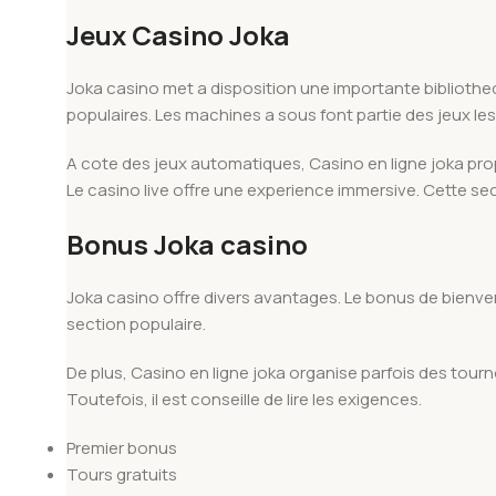
Jeux Casino Joka
Joka casino met a disposition une importante bibliothe
populaires. Les machines a sous font partie des jeux les
A cote des jeux automatiques, Casino en ligne joka propo
Le casino live offre une experience immersive. Cette s
Bonus Joka casino
Joka casino offre divers avantages. Le bonus de bienve
section populaire.
De plus, Casino en ligne joka organise parfois des tourno
Toutefois, il est conseille de lire les exigences.
Premier bonus
Tours gratuits