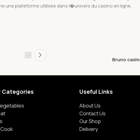
e une plateforme utilisee dans l�univers du casino en ligne.
Bruno casin
r Categories
Useful Links
 Vegetables
About Us
eat
Contact Us
s
Our Shop
 Cook
Delivery