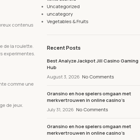
Uncategorized
uncategory
Vegetables & Fruits
mbreux contenus
 de la roulette.
Recent Posts
rs experimentes.
Best Analyze Jackpot Jill Casino Gaming
Hub
August 3, 2026
No Comments
esente comme une
Gransino en hoe spelers omgaan met
merkvertrouwen in online casino’s
ge de jeux.
July 31, 2026
No Comments
Gransino en hoe spelers omgaan met
merkvertrouwen in online casino’s