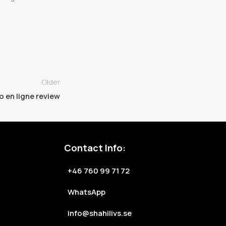
Older
o en ligne review
Contact Info:
+46 760 99 71 72
WhatsApp
info@shahilivs.se