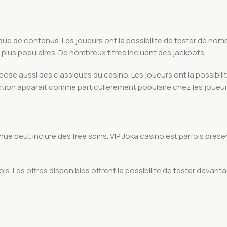
que de contenus. Les joueurs ont la possibilite de tester de no
 plus populaires. De nombreux titres incluent des jackpots.
se aussi des classiques du casino. Les joueurs ont la possibilite
ection apparait comme particulierement populaire chez les joueu
nue peut inclure des free spins. VIP Joka casino est parfois pr
is. Les offres disponibles offrent la possibilite de tester davanta