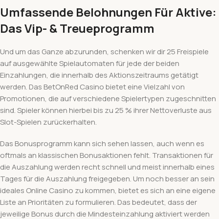
Umfassende Belohnungen Für Aktive:
Das Vip- & Treueprogramm
Und um das Ganze abzurunden, schenken wir dir 25 Freispiele
auf ausgewählte Spielautomaten für jede der beiden
Einzahlungen, die innerhalb des Aktionszeitraums getätigt
werden. Das BetOnRed Casino bietet eine Vielzahl von
Promotionen, die auf verschiedene Spielertypen zugeschnitten
sind. Spieler können hierbei bis zu 25 % ihrer Nettoverluste aus
Slot-Spielen zurückerhalten.
Das Bonusprogramm kann sich sehen lassen, auch wenn es
oftmals an klassischen Bonusaktionen fehlt. Transaktionen für
die Auszahlung werden recht schnell und meist innerhalb eines
Tages für die Auszahlung freigegeben. Um noch besser an sein
ideales Online Casino zu kommen, bietet es sich an eine eigene
Liste an Prioritäten zu formulieren. Das bedeutet, dass der
jeweilige Bonus durch die Mindesteinzahlung aktiviert werden