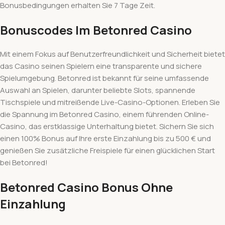
Bonusbedingungen erhalten Sie 7 Tage Zeit.
Bonuscodes Im Betonred Casino
Mit einem Fokus auf Benutzerfreundlichkeit und Sicherheit bietet
das Casino seinen Spielern eine transparente und sichere
Spielumgebung. Betonred ist bekannt für seine umfassende
Auswahl an Spielen, darunter beliebte Slots, spannende
Tischspiele und mitreißende Live-Casino-Optionen. Erleben Sie
die Spannung im Betonred Casino, einem führenden Online-
Casino, das erstklassige Unterhaltung bietet. Sichern Sie sich
einen 100% Bonus auf Ihre erste Einzahlung bis zu 500 € und
genießen Sie zusätzliche Freispiele für einen glücklichen Start
bei Betonred!
Betonred Casino Bonus Ohne
Einzahlung