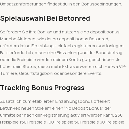
Umsatzanforderungen findest du in den Bonusbedingungen.
Spielauswahl Bei Betonred
So fordern Sie Ihre Boni an und nutzen sie no deposit bonus
Manche Aktionen, wie der no deposit bonus Betonred,
erfordern keine Einzahlung – einfach registrieren und loslegen.
Falls erforderlich, mach eine Einzahlung und der Bonusbetrag
oder die Freispiele werden deinem Konto gutgeschrieben. Je
höher dein Status, desto mehr Extras erwarten dich – etwa VIP-
Turniere, Geburtstagsboni oder besondere Events.
Tracking Bonus Progress
Zusätzlich zum etablierten Einzahlungsbonus offeriert
BetOnRed neuen Spielern einen “No Deposit Bonus”, der
unmittelbar nach der Registrierung aktiviert werden kann. 250
Freispiele 150 Freispiele 100 Freispiele 50 Freispiele 30 Freispiele