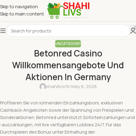
Skip to navigation
Skip to main content
UNCATEGORY
Betonred Casino
Willkommensangebote Und
Aktionen In Germany
shahilivs
On May 6, 2026
Profitieren Sie von lohnenden Einzahlungsboni, exklusiven
Cashback-Angeboten sowie der Spannung von Freispielen und
Sonderaktionen. Betonred unterstützt Soforteinzahlungen und
-auszahlungen, mit live verfügbaren Lobbies 24/7. Für das
Durchspielen des Bonus unter Einhaltung der